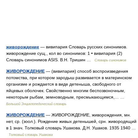
живорождение
— вивипария Словарь русских синонимов.
живорождение сущ., кол во синонимов: 1 • вивипария (2)
Словарь синонимов ASIS. В.Н. Тришин …
Словарь синонимов
ЖИВОРОЖДЕНИЕ
— (вивипария) способ воспроизведения
потомства, при котором зародыш развивается в материнском
организме и рождается в виде детеныша, свободного от
яйцевых оболочек. Свойственно многим беспозвоночным,
некоторым рыбам, земноводным, пресмыкающимся,… …
Большой Энциклопедический словарь
ЖИВОРОЖДЕНИЕ
— ЖИВОРОЖДЕНИЕ, живорождения, мн.
нет, ср. (зоол.). Рождение живых детенышей, срн. живородящий
в 1 знач. Толковый словарь Ушакова. Д.Н. Ушаков. 1935 1940 …
Толковый словарь Ушакова